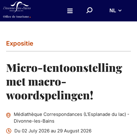
Aller au menu
Aller au contenu
!
NL
Aller à la recherche
!
r
e
c
_
l
a
Expositie
b
e
l
!
Micro-tentoonstelling
!
met macro-
woordspelingen!
Médiathèque Correspondances (L'Esplanade du lac) -
Divonne-les-Bains
Du 02 July 2026 au 29 August 2026