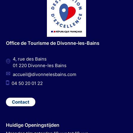
c
s
u
n
e
t
t
k
b
a
u
e
o
g
b
d
o
r
e
I
Office de Tourisme de Divonne-les-Bains
k
a
n
m
4, rue des Bains
01 220 Divonne-les Bains
accueil@divonnelesbains.com
04 50 20 01 22
Contact
Huidige Openingstijden