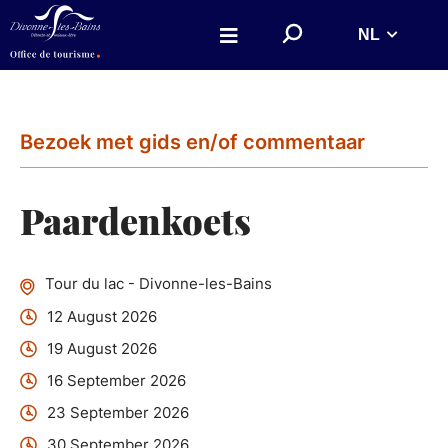
Aller au menu
Aller au contenu
!
NL
Aller à la recherche
!
r
e
c
_
l
a
Bezoek met gids en/of commentaar
b
e
l
!
Paardenkoets
!
Tour du lac - Divonne-les-Bains
12 August 2026
19 August 2026
16 September 2026
23 September 2026
30 September 2026