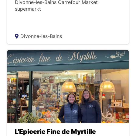
c
Divonne-les-Bains Carrefour Market
supermarkt
h
e
Divonne-les-Bains
r
c
h
e
L'Epicerie Fine de Myrtille