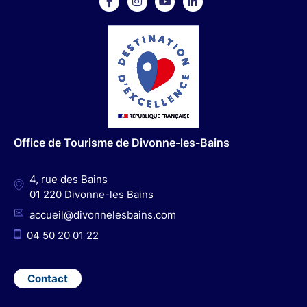
F
I
Y
L
a
n
o
i
c
s
u
n
e
t
t
k
b
a
u
e
o
g
b
d
o
r
e
I
Office de Tourisme de Divonne-les-Bains
k
a
n
m
4, rue des Bains
01 220 Divonne-les Bains
accueil@divonnelesbains.com
04 50 20 01 22
Contact