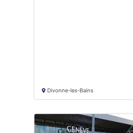
c
h
e
Divonne-les-Bains