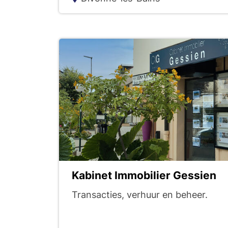
l
a
r
e
c
h
Kabinet Immobilier Gessien
e
Transacties, verhuur en beheer.
r