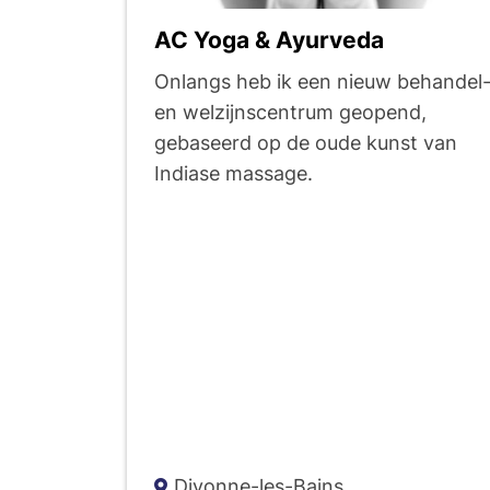
l
AC Yoga & Ayurveda
t
Onlangs heb ik een nieuw behandel
en welzijnscentrum geopend,
gebaseerd op de oude kunst van
a
Indiase massage.
t
s
d
e
Divonne-les-Bains