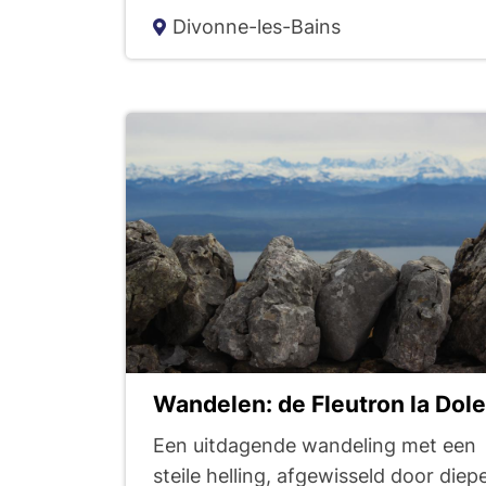
c
Divonne-les-Bains
h
e
Wandelen: de Fleutron la Dol
Een uitdagende wandeling met een
steile helling, afgewisseld door diep