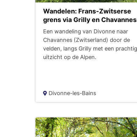
l
Wandelen: Frans-Zwitserse
grens via Grilly en Chavannes
t
Een wandeling van Divonne naar
Chavannes (Zwitserland) door de
a
velden, langs Grilly met een prachti
uitzicht op de Alpen.
t
s
Divonne-les-Bains
d
e