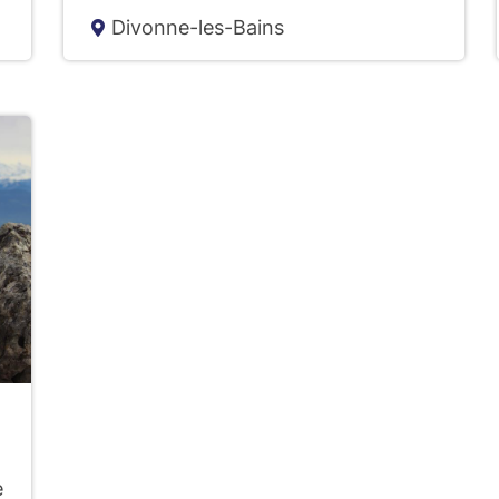
Divonne-les-Bains
e
e